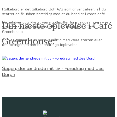
I Silkeborg er det Silkeborg Golf A/S som driver caféen, så du
støtter golfklubben samtidigt med at du handler i vores café.
Din næste oplevelse i Café
Du behøver dog ikke at være golfspiller for at nyde maden –
tværtimod er alle velkomne både i golfklubben og Café
Greenhouse.
Greenhouse:
Som golfspiller vil et perfekt måltid mad være starten eller
afslutningen på den fuldendte golfoplevelse.
8. oktober 2025
Sagen, der ændrede mit liv - Foredrag med Jes
Dorph
Arrangementer