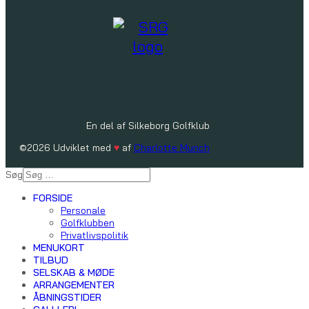
En del af Silkeborg Golfklub
©2026 Udviklet med
♥
af
Charlotte Munch
Søg
FORSIDE
Personale
Golfklubben
Privatlivspolitik
MENUKORT
TILBUD
SELSKAB & MØDE
ARRANGEMENTER
ÅBNINGSTIDER