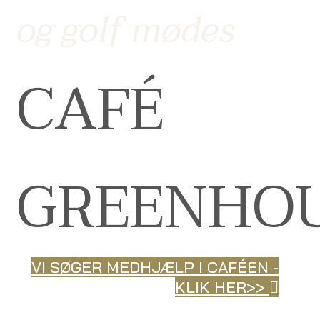
og golf mødes
CAFÉ
GREENHO
VI SØGER MEDHJÆLP I CAFÉEN -
KLIK HER>>