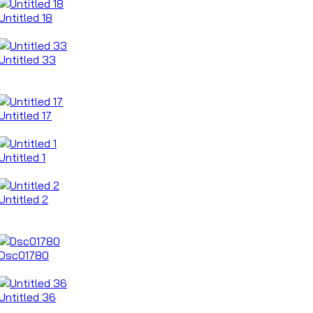
Untitled 18
Untitled 33
Untitled 17
Untitled 1
Untitled 2
Dsc01780
Untitled 36