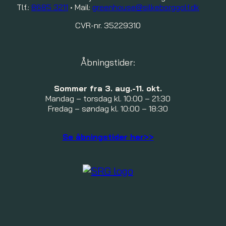
Tlf.:
8685 3211
• Mail:
greenhouse@silkeborggolf.dk
CVR-nr. 35229310
Åbningstider:
Sommer fra 3. aug.-11. okt.
Mandag – torsdag kl. 10:00 – 21:30
Fredag – søndag kl. 10:00 – 18:30
Se åbningstider her>>