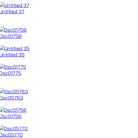
Untitled 37
Dsc01758
Untitled 35
Dsc01775
Dsc05763
Dsc01756
Dsc05770